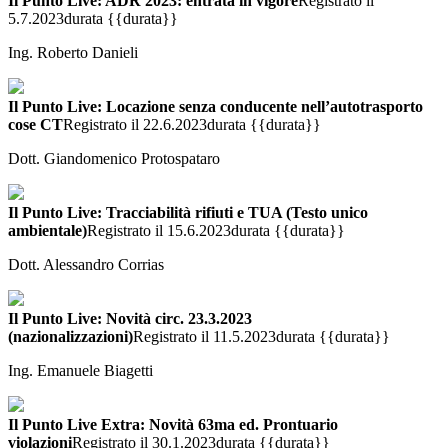
Il Punto Live: ADR 2023: entrata in vigore
Registrato il
5.7.2023
durata {{durata}}
Ing. Roberto Danieli
Il Punto Live: Locazione senza conducente nell’autotrasporto
cose CT
Registrato il 22.6.2023
durata {{durata}}
Dott. Giandomenico Protospataro
Il Punto Live: Tracciabilità rifiuti e TUA (Testo unico
ambientale)
Registrato il 15.6.2023
durata {{durata}}
Dott. Alessandro Corrias
Il Punto Live: Novità circ. 23.3.2023
(nazionalizzazioni)
Registrato il 11.5.2023
durata {{durata}}
Ing. Emanuele Biagetti
Il Punto Live Extra: Novità 63ma ed. Prontuario
violazioni
Registrato il 30.1.2023
durata {{durata}}