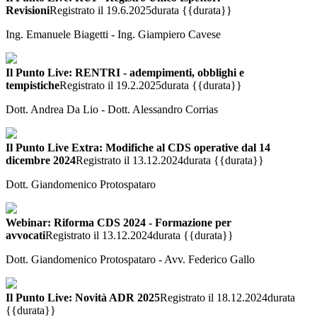
Revisioni
Registrato il 19.6.2025
durata {{durata}}
Ing. Emanuele Biagetti - Ing. Giampiero Cavese
Il Punto Live: RENTRI - adempimenti, obblighi e
tempistiche
Registrato il 19.2.2025
durata {{durata}}
Dott. Andrea Da Lio - Dott. Alessandro Corrias
Il Punto Live Extra: Modifiche al CDS operative dal 14
dicembre 2024
Registrato il 13.12.2024
durata {{durata}}
Dott. Giandomenico Protospataro
Webinar: Riforma CDS 2024 - Formazione per
avvocati
Registrato il 13.12.2024
durata {{durata}}
Dott. Giandomenico Protospataro - Avv. Federico Gallo
Il Punto Live: Novità ADR 2025
Registrato il 18.12.2024
durata
{{durata}}