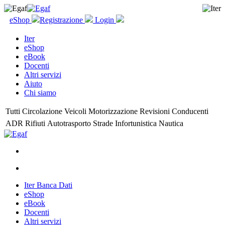
eShop
Registrazione
Login
Iter
eShop
eBook
Docenti
Altri servizi
Aiuto
Chi siamo
Tutti
Circolazione
Veicoli
Motorizzazione
Revisioni
Conducenti
ADR
Rifiuti
Autotrasporto
Strade
Infortunistica
Nautica
Iter Banca Dati
eShop
eBook
Docenti
Altri servizi