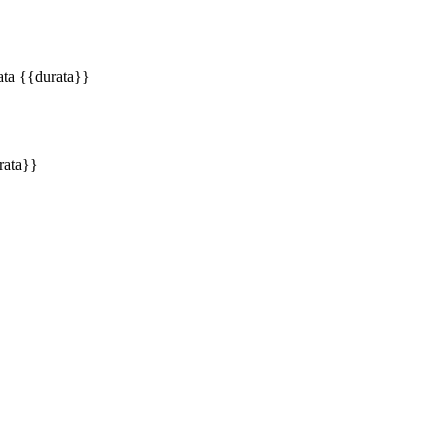
ata {{durata}}
rata}}