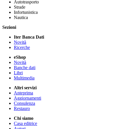
Autotrasporto
Strade
Infortunistica
Nautica
Sezioni
Iter Banca Dati
Novità
Ricerche
eShop
Novità
Banche dati
Libri
Multimedia
Altri servizi
Anteprima
Aggiornamenti
Consulenza
Restauro
Chi siamo
Casa editrice
Autori