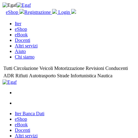
eShop
Registrazione
Login
Iter
eShop
eBook
Docenti
Altri servizi
Aiuto
Chi siamo
Tutti
Circolazione
Veicoli
Motorizzazione
Revisioni
Conducenti
ADR
Rifiuti
Autotrasporto
Strade
Infortunistica
Nautica
Iter Banca Dati
eShop
eBook
Docenti
Altri servizi