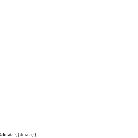
4
durata {{durata}}