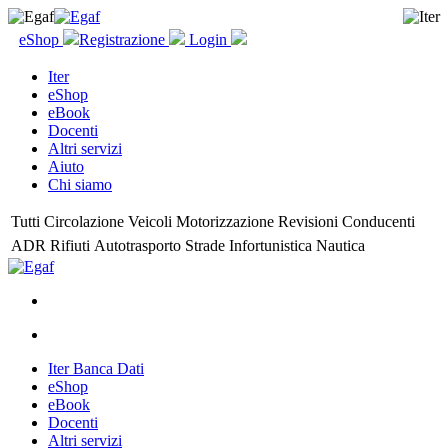
eShop
Registrazione
Login
Iter
eShop
eBook
Docenti
Altri servizi
Aiuto
Chi siamo
Tutti
Circolazione
Veicoli
Motorizzazione
Revisioni
Conducenti
ADR
Rifiuti
Autotrasporto
Strade
Infortunistica
Nautica
Iter Banca Dati
eShop
eBook
Docenti
Altri servizi