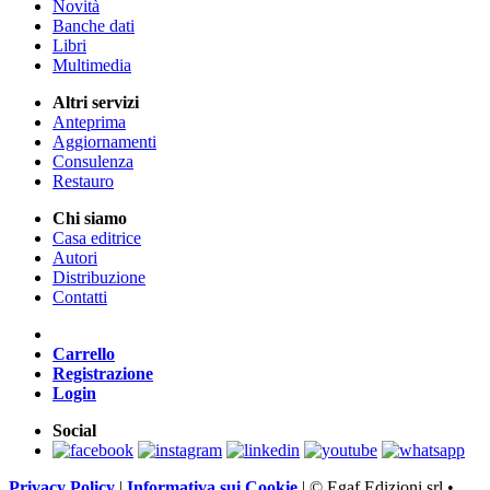
Novità
Banche dati
Libri
Multimedia
Altri servizi
Anteprima
Aggiornamenti
Consulenza
Restauro
Chi siamo
Casa editrice
Autori
Distribuzione
Contatti
Carrello
Registrazione
Login
Social
Privacy Policy
|
Informativa sui Cookie
|
© Egaf Edizioni srl •