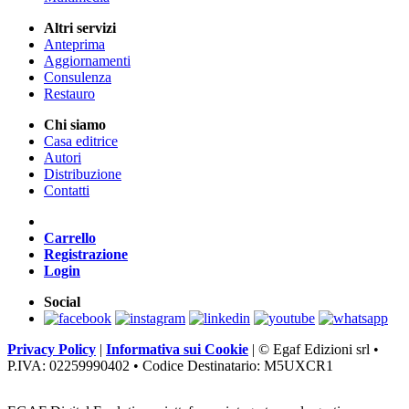
Altri servizi
Anteprima
Aggiornamenti
Consulenza
Restauro
Chi siamo
Casa editrice
Autori
Distribuzione
Contatti
Carrello
Registrazione
Login
Social
Privacy Policy
|
Informativa sui Cookie
|
© Egaf Edizioni srl •
P.IVA: 02259990402 • Codice Destinatario: M5UXCR1