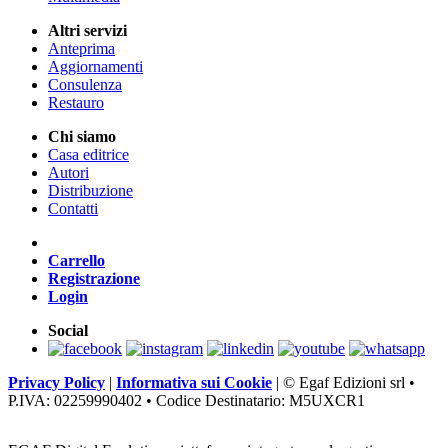
Altri servizi
Anteprima
Aggiornamenti
Consulenza
Restauro
Chi siamo
Casa editrice
Autori
Distribuzione
Contatti
Carrello
Registrazione
Login
Social
Privacy Policy
|
Informativa sui Cookie
|
© Egaf Edizioni srl •
P.IVA: 02259990402 • Codice Destinatario: M5UXCR1