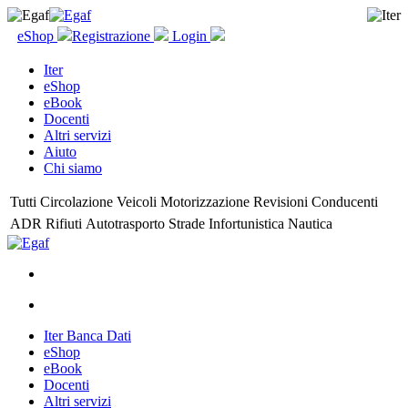
eShop
Registrazione
Login
Iter
eShop
eBook
Docenti
Altri servizi
Aiuto
Chi siamo
Tutti
Circolazione
Veicoli
Motorizzazione
Revisioni
Conducenti
ADR
Rifiuti
Autotrasporto
Strade
Infortunistica
Nautica
Iter Banca Dati
eShop
eBook
Docenti
Altri servizi