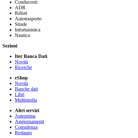
Conducenti
ADR
Rifiuti
Autotrasporto
Strade
Infortunistica
Nautica
Sezioni
Iter Banca Dati
Novità
Ricerche
eShop
Novità
Banche dati
Libri
Multimedia
Altri servizi
Anteprima
Aggiornamenti
Consulenza
Restauro