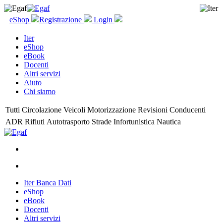
eShop
Registrazione
Login
Iter
eShop
eBook
Docenti
Altri servizi
Aiuto
Chi siamo
Tutti
Circolazione
Veicoli
Motorizzazione
Revisioni
Conducenti
ADR
Rifiuti
Autotrasporto
Strade
Infortunistica
Nautica
Iter Banca Dati
eShop
eBook
Docenti
Altri servizi