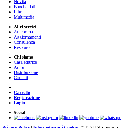
Novità
Banche dati
Libri
Multimedia
Altri servizi
Anteprima
Aggiornamenti
Consulenza
Restauro
Chi siamo
Casa editrice
Autori
Distribuzione
Contatti
Carrello
Registrazione
Login
Social
Privacy Policy
|
Informativa sui Cookie
|
© Egaf Edizioni srl •