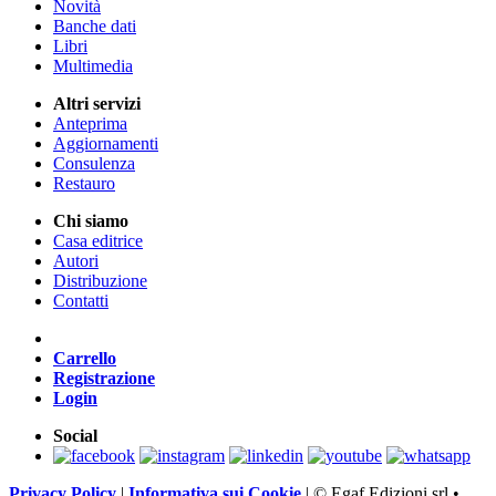
Novità
Banche dati
Libri
Multimedia
Altri servizi
Anteprima
Aggiornamenti
Consulenza
Restauro
Chi siamo
Casa editrice
Autori
Distribuzione
Contatti
Carrello
Registrazione
Login
Social
Privacy Policy
|
Informativa sui Cookie
|
© Egaf Edizioni srl •