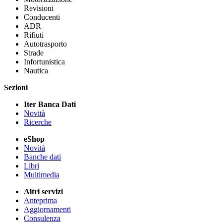
Revisioni
Conducenti
ADR
Rifiuti
Autotrasporto
Strade
Infortunistica
Nautica
Sezioni
Iter Banca Dati
Novità
Ricerche
eShop
Novità
Banche dati
Libri
Multimedia
Altri servizi
Anteprima
Aggiornamenti
Consulenza