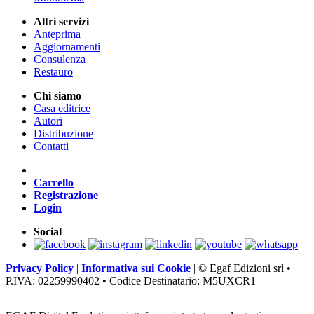
Altri servizi
Anteprima
Aggiornamenti
Consulenza
Restauro
Chi siamo
Casa editrice
Autori
Distribuzione
Contatti
Carrello
Registrazione
Login
Social
Privacy Policy
|
Informativa sui Cookie
|
© Egaf Edizioni srl •
P.IVA: 02259990402 • Codice Destinatario: M5UXCR1