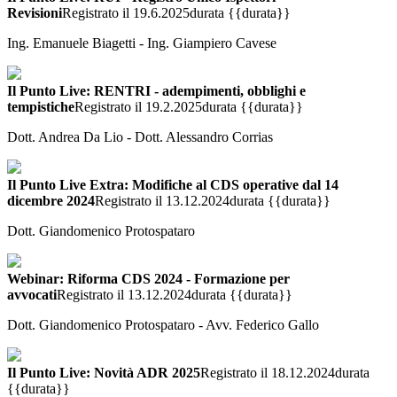
Revisioni
Registrato il 19.6.2025
durata {{durata}}
Ing. Emanuele Biagetti - Ing. Giampiero Cavese
Il Punto Live: RENTRI - adempimenti, obblighi e
tempistiche
Registrato il 19.2.2025
durata {{durata}}
Dott. Andrea Da Lio - Dott. Alessandro Corrias
Il Punto Live Extra: Modifiche al CDS operative dal 14
dicembre 2024
Registrato il 13.12.2024
durata {{durata}}
Dott. Giandomenico Protospataro
Webinar: Riforma CDS 2024 - Formazione per
avvocati
Registrato il 13.12.2024
durata {{durata}}
Dott. Giandomenico Protospataro - Avv. Federico Gallo
Il Punto Live: Novità ADR 2025
Registrato il 18.12.2024
durata
{{durata}}