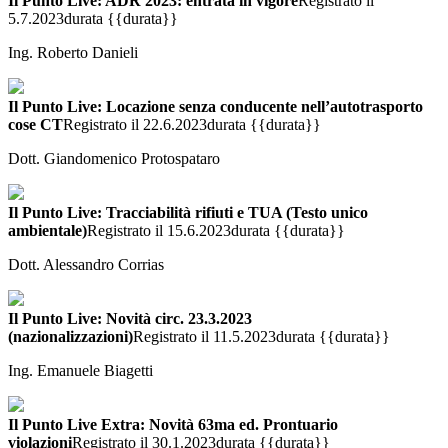
Il Punto Live: ADR 2023: entrata in vigore
Registrato il
5.7.2023
durata {{durata}}
Ing. Roberto Danieli
Il Punto Live: Locazione senza conducente nell’autotrasporto
cose CT
Registrato il 22.6.2023
durata {{durata}}
Dott. Giandomenico Protospataro
Il Punto Live: Tracciabilità rifiuti e TUA (Testo unico
ambientale)
Registrato il 15.6.2023
durata {{durata}}
Dott. Alessandro Corrias
Il Punto Live: Novità circ. 23.3.2023
(nazionalizzazioni)
Registrato il 11.5.2023
durata {{durata}}
Ing. Emanuele Biagetti
Il Punto Live Extra: Novità 63ma ed. Prontuario
violazioni
Registrato il 30.1.2023
durata {{durata}}