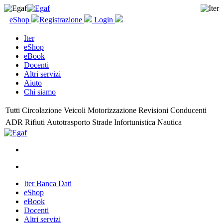
eShop
Registrazione
Login
Iter
eShop
eBook
Docenti
Altri servizi
Aiuto
Chi siamo
Tutti
Circolazione
Veicoli
Motorizzazione
Revisioni
Conducenti
ADR
Rifiuti
Autotrasporto
Strade
Infortunistica
Nautica
Iter Banca Dati
eShop
eBook
Docenti
Altri servizi