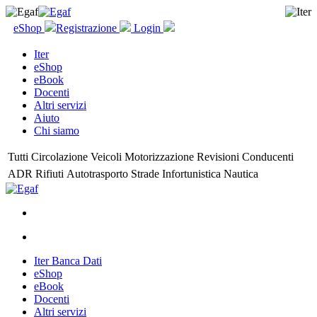
eShop
Registrazione
Login
Iter
eShop
eBook
Docenti
Altri servizi
Aiuto
Chi siamo
Tutti
Circolazione
Veicoli
Motorizzazione
Revisioni
Conducenti
ADR
Rifiuti
Autotrasporto
Strade
Infortunistica
Nautica
Iter Banca Dati
eShop
eBook
Docenti
Altri servizi