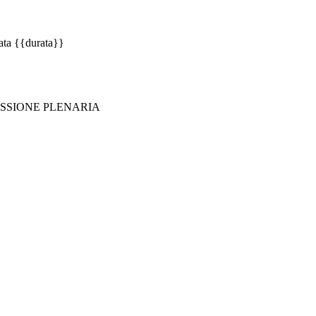
ata {{durata}}
o - SESSIONE PLENARIA