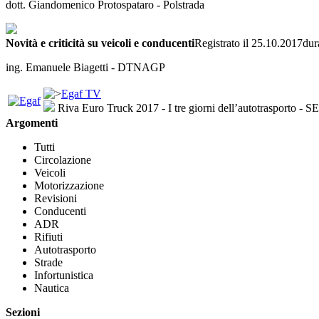
dott. Giandomenico Protospataro - Polstrada
Novità e criticità su veicoli e conducenti
Registrato il 25.10.2017
dur
ing. Emanuele Biagetti - DTNAGP
Egaf TV
Riva Euro Truck 2017 - I tre giorni dell’autotrasport
Argomenti
Tutti
Circolazione
Veicoli
Motorizzazione
Revisioni
Conducenti
ADR
Rifiuti
Autotrasporto
Strade
Infortunistica
Nautica
Sezioni