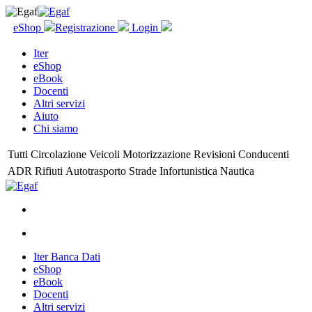
eShop
Registrazione
Login
Iter
eShop
eBook
Docenti
Altri servizi
Aiuto
Chi siamo
Tutti
Circolazione
Veicoli
Motorizzazione
Revisioni
Conducenti
ADR
Rifiuti
Autotrasporto
Strade
Infortunistica
Nautica
Iter Banca Dati
eShop
eBook
Docenti
Altri servizi