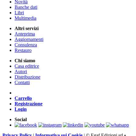
Novità
Banche dati
Libri
Multimedia
Altri servizi
Anteprima
Aggiornamenti
Consulenza
Restauro
Chi siamo
Casa editrice
Autori
Distribuzione
Contatti
Carrello
Registrazione
Login
Social
Privacy Policy
|
Informativa sui Cookie
|
© Egaf Edizioni srl •