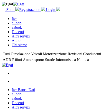
eShop
Registrazione
Login
Iter
eShop
eBook
Docenti
Altri servizi
Aiuto
Chi siamo
Tutti
Circolazione
Veicoli
Motorizzazione
Revisioni
Conducenti
ADR
Rifiuti
Autotrasporto
Strade
Infortunistica
Nautica
Iter Banca Dati
eShop
eBook
Docenti
Altri servizi