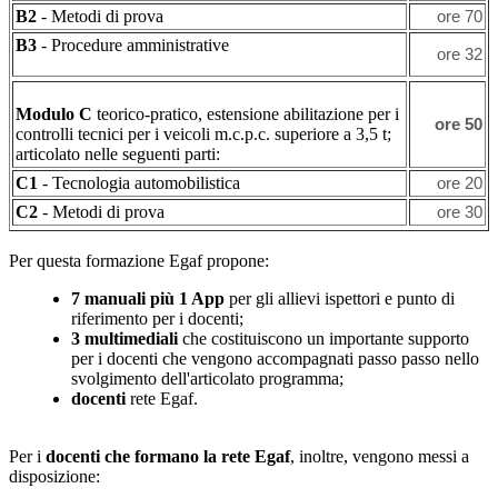
B2
- Metodi di prova
ore 70
B3
- Procedure amministrative
ore 32
Modulo C
teorico-pratico, estensione abilitazione per i
ore 50
controlli tecnici per i veicoli m.c.p.c. superiore a 3,5 t;
articolato nelle seguenti parti:
C1
- Tecnologia automobilistica
ore 20
C2
- Metodi di prova
ore 30
Per questa formazione Egaf propone:
7 manuali più 1 App
per gli allievi ispettori e punto di
riferimento per i docenti;
3 multimediali
che costituiscono un importante supporto
per i docenti che vengono accompagnati passo passo nello
svolgimento dell'articolato programma;
docenti
rete Egaf.
Per i
docenti che formano la rete Egaf
, inoltre, vengono messi a
disposizione: