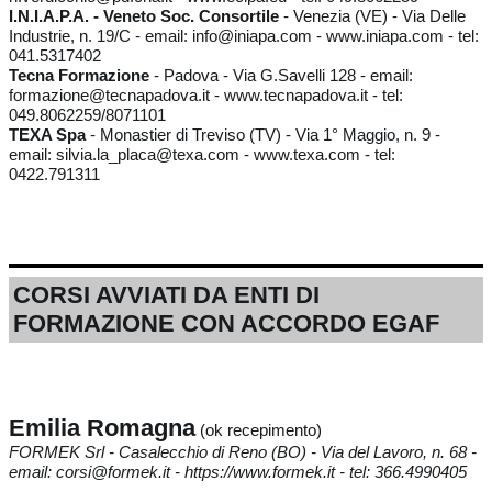
I.N.I.A.P.A. - Veneto Soc. Consortile
- Venezia (VE) - Via Delle
Industrie, n. 19/C - email: info@iniapa.com - www.iniapa.com - tel:
041.5317402
Tecna Formazione
- Padova - Via G.Savelli 128 - email:
formazione@tecnapadova.it - www.tecnapadova.it - tel:
049.8062259/8071101
TEXA Spa
- Monastier di Treviso (TV) - Via 1° Maggio, n. 9 -
email: silvia.la_placa@texa.com - www.texa.com - tel:
0422.791311
CORSI AVVIATI DA ENTI DI
FORMAZIONE CON ACCORDO EGAF
Emilia Romagna
(ok recepimento)
FORMEK Srl - Casalecchio di Reno (BO) - Via del Lavoro, n. 68 -
email: corsi@formek.it - https://www.formek.it - tel: 366.4990405