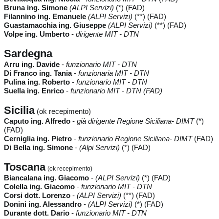
Bruna ing. Simone
(ALPI Servizi)
(*) (FAD)
Filannino ing. Emanuele
(ALPI Servizi)
(**) (FAD)
Guastamacchia ing. Giuseppe
(ALPI Servizi)
(**) (FAD)
Volpe ing. Umberto
-
dirigente MIT - DTN
Sardegna
Arru ing. Davide
-
funzionario MIT - DTN
Di Franco ing. Tania
-
funzionaria MIT - DTN
Pulina ing. Roberto
-
funzionario MIT - DTN
Suella ing. Enrico
-
funzionario MIT - DTN (FAD)
Sicilia
(ok recepimento)
Caputo ing. Alfredo
-
già dirigente Regione Siciliana- DIMT
(*)
(FAD)
Cerniglia ing. Pietro
-
funzionario Regione Siciliana- DIMT
(FAD)
Di Bella ing. Simone
-
(Alpi Servizi)
(*) (FAD)
Toscana
(ok recepimento)
Biancalana ing. Giacomo
-
(ALPI Servizi)
(*) (FAD)
Colella ing. Giacomo
-
funzionario MIT - DTN
Corsi dott. Lorenzo
-
(ALPI Servizi)
(**) (FAD)
Donini ing. Alessandro
-
(ALPI Servizi)
(*) (FAD)
Durante dott. Dario
-
funzionario MIT - DTN