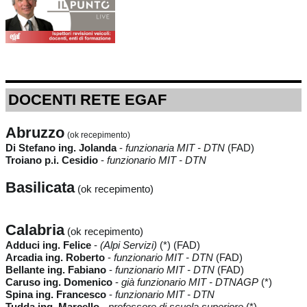
DOCENTI RETE EGAF
Abruzzo
(ok recepimento)
Di Stefano ing. Jolanda
-
funzionaria MIT - DTN
(FAD)
Troiano p.i. Cesidio
-
funzionario MIT - DTN
Basilicata
(ok recepimento)
Calabria
(ok recepimento)
Adduci ing. Felice
-
(Alpi Servizi)
(*) (FAD)
Arcadia ing. Roberto
-
funzionario MIT - DTN
(FAD)
Bellante ing. Fabiano
-
funzionario MIT - DTN
(FAD)
Caruso ing. Domenico
-
già funzionario MIT - DTNAGP
(*)
Spina ing. Francesco
-
funzionario MIT - DTN
Tudda ing. Marcello
-
professore di scuola superiore
(*)