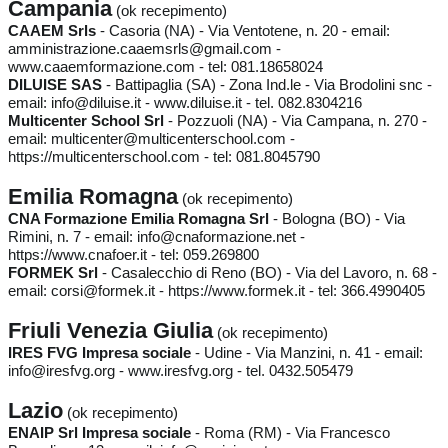
Campania
(ok recepimento)
CAAEM Srls
- Casoria (NA) - Via Ventotene, n. 20 - email:
amministrazione.caaemsrls@gmail.com -
www.caaemformazione.com - tel: 081.18658024
DILUISE SAS
- Battipaglia (SA) - Zona Ind.le - Via Brodolini snc -
email: info@diluise.it - www.diluise.it - tel. 082.8304216
Multicenter School Srl
- Pozzuoli (NA) - Via Campana, n. 270 -
email: multicenter@multicenterschool.com -
https://multicenterschool.com - tel: 081.8045790
Emilia Romagna
(ok recepimento)
CNA Formazione Emilia Romagna Srl
- Bologna (BO) - Via
Rimini, n. 7 - email: info@cnaformazione.net -
https://www.cnafoer.it - tel: 059.269800
FORMEK Srl
- Casalecchio di Reno (BO) - Via del Lavoro, n. 68 -
email: corsi@formek.it - https://www.formek.it - tel: 366.4990405
Friuli Venezia Giulia
(ok recepimento)
IRES FVG Impresa sociale
- Udine - Via Manzini, n. 41 - email:
info@iresfvg.org - www.iresfvg.org - tel. 0432.505479
Lazio
(ok recepimento)
ENAIP Srl Impresa sociale
- Roma (RM) - Via Francesco