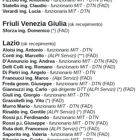
Statello ing. Claudio
-
funzionario MIT - DTN
(FAD)
Verardi ing. Lucia
-
funzionaria MIT - DTN
Friuli Venezia Giulia
(ok recepimento)
Sforza ing. Domenico
(*) (FAD)
Lazio
(ok recepimento)
Aloisi ing. Antonio
-
funzionario MIT - DTN
Conti ing. Marcello
-
(ALPI Servizi)
(**) (FAD)
D'Annunzio ing. Andrea
-
funzionario MIT - DTN
(FAD)
Delli Colli ing. Romano
-
funzionario MIT - DTN
(FAD)
Di Pietri ing. Angelo
-
funzionario MIT - DTN
Francucci ing. Marco
-
(Alpi Servizi)
(FAD)
Freda geom. Giuseppe
-
funzionario MIT - DTN
(FAD)
Giannuzzi ing. Carlo
-
già dirigente DTT (ALPI Servizi)
(*) (FAD)
Giuli ing. Giorgio
-
funzionario MIT - DTN
Grassitelli ing. Vito
(*) (FAD)
Murro Mario
-
funzionario MIT - DTN
(FAD)
Rinaldo ing. Gentile
(ALPI Servizi)
(*) (FAD)
Rossi p.i. Ferdinando
-
funzionario MIT - DTN
Rossi p.i. Giuseppe
-
funzionario MIT - DTN
(FAD)
Ruta dott. Francesco
(ALPI Servizi)
(**) (FAD)
Saporito ing. Valeria
-
funzionaria MIT - DTN
(FAD)
Silverio ing. Guido
-
funzionario MIT - DTN