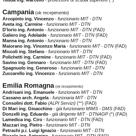
Campania
(ok recepimento)
Arcopinto ing. Vincenzo
-
funzionario MIT - DTN
Aveta ing. Carmine
-
funzionario MIT - DTN
D'Iorio ing. Antonio
-
funzionario MIT - DTN (FAD)
Galiero ing. Adelaide
-
funzionario MIT - DTN
(FAD)
Manna ing. Antonio
-
funzionario MIT - DTN
Maiorano ing. Vincenzo Maria
-
funzionario MIT - DTN
(FAD)
Miccoli ing. Stefano
-
funzionario MIT - DTN
Polichetti ing. Carmine
-
funzionario MIT - DTN
(FAD)
Savino ing. Gennaro
-
funzionario MIT - DTN
(FAD)
Spagnuolo ing. Generoso
-
funzionario MIT - DTN
Zuccarello ing. Vincenzo
-
funzionario MIT - DTN
Emilia Romagna
(ok recepimento)
Andrisani ing. Emanuele
-
funzionario MIT - DTN
Cassano arch. Angela
-
funzionaria MIT - DTN
Consolini dott. Fabio
(ALPI Servizi)
(**) (FAD)
Di Mari ing. Gioacchino
-
già funzionario MIMS - DMS
(FAD)
Donzelli ing. Eduardo
-
già dirigente MIT - DTNAGP
(*) (FAD)
Lamedica ing. Ciro
-
funzionario MIT - DTN
(FAD)
Mazzari ing. Pietro
-
funzionario MIT - DTN
Petrachi p.i. Luigi Ignazio
-
funzionario MIT - DTN
Pizzolo ing. Antonino
-
funzionario MIT - DTN
(FAD)