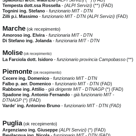
Tempesta dott.ssa Rossella
-
(ALPI Servizi)
(**) (FAD)
Tognini ing. Stefano
-
funzionario MIT - DTN
Zilli p.i. Massimo
-
funzionario MIT - DTN (ALPI Servizi)
(FAD)
Marche
(ok recepimento)
Amoroso ing. Elvira
-
funzionaria MIT - DTN
Di Stefano ing. Jolanda
-
funzionaria MIT - DTN
Molise
(ok recepimento)
La Farciola dott. Isidoro
-
funzionario provincia Campobasso
(**)
Piemonte
(ok recepimento)
Cecere ing. Domenico
-
funzionario MIT - DTN
Falbo p. aer. Domenico
-
funzionario MIT - DTN
(FAD)
Rabbone ing. Attilio
-
già dirigente MIT - DTNAGP
(*) (FAD)
Spadone ing. Antonio Fernando
-
già funzionario MIT -
DTNAGP
(*) (FAD)
Varde' ing. Antonino Bruno
-
funzionario MIT - DTN (FAD)
Puglia
(ok recepimento)
Argenziano ing. Giuseppe
(ALPI Servizi)
(*) (FAD)
Bevilacqua ing. Nicola
-
funzionario MIT - DTN
(FAD)