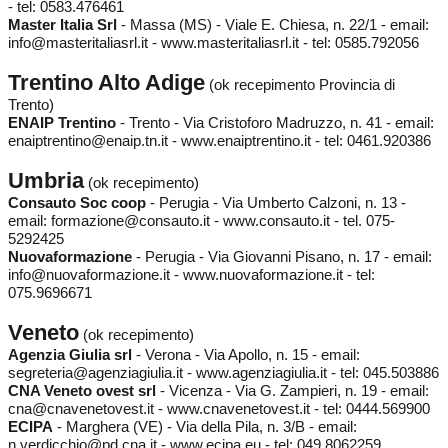
- tel: 0583.476461
Master Italia Srl
- Massa (MS) - Viale E. Chiesa, n. 22/1 - email:
info@masteritaliasrl.it - www.masteritaliasrl.it - tel: 0585.792056
Trentino Alto Adige
(ok recepimento Provincia di
Trento)
ENAIP Trentino
- Trento - Via Cristoforo Madruzzo, n. 41 - email:
enaiptrentino@enaip.tn.it - www.enaiptrentino.it - tel: 0461.920386
Umbria
(ok recepimento)
Consauto Soc coop
- Perugia - Via Umberto Calzoni, n. 13 -
email: formazione@consauto.it - www.consauto.it - tel. 075-
5292425
Nuovaformazione
- Perugia - Via Giovanni Pisano, n. 17 - email:
info@nuovaformazione.it - www.nuovaformazione.it - tel:
075.9696671
Veneto
(ok recepimento)
Agenzia Giulia srl
- Verona - Via Apollo, n. 15 - email:
segreteria@agenziagiulia.it - www.agenziagiulia.it - tel: 045.503886
CNA Veneto ovest srl
- Vicenza - Via G. Zampieri, n. 19 - email:
cna@cnavenetovest.it - www.cnavenetovest.it - tel: 0444.569900
ECIPA
- Marghera (VE) - Via della Pila, n. 3/B - email:
n.verdicchio@pd.cna.it - www.ecipa.eu - tel: 049.8062259