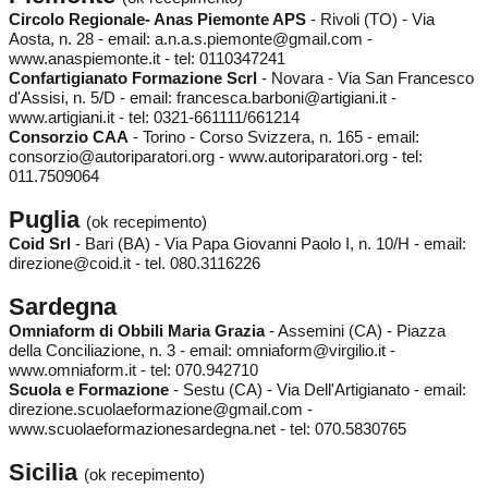
Circolo Regionale- Anas Piemonte APS
- Rivoli (TO) - Via
Aosta, n. 28 - email: a.n.a.s.piemonte@gmail.com -
www.anaspiemonte.it - tel: 0110347241
Confartigianato Formazione Scrl
- Novara - Via San Francesco
d'Assisi, n. 5/D - email: francesca.barboni@artigiani.it -
www.artigiani.it - tel: 0321-661111/661214
Consorzio CAA
- Torino - Corso Svizzera, n. 165 - email:
consorzio@autoriparatori.org - www.autoriparatori.org - tel:
011.7509064
Puglia
(ok recepimento)
Coid Srl
- Bari (BA) - Via Papa Giovanni Paolo I, n. 10/H - email:
direzione@coid.it - tel. 080.3116226
Sardegna
Omniaform di Obbili Maria Grazia
- Assemini (CA) - Piazza
della Conciliazione, n. 3 - email: omniaform@virgilio.it -
www.omniaform.it - tel: 070.942710
Scuola e Formazione
- Sestu (CA) - Via Dell'Artigianato - email:
direzione.scuolaeformazione@gmail.com -
www.scuolaeformazionesardegna.net - tel: 070.5830765
Sicilia
(ok recepimento)