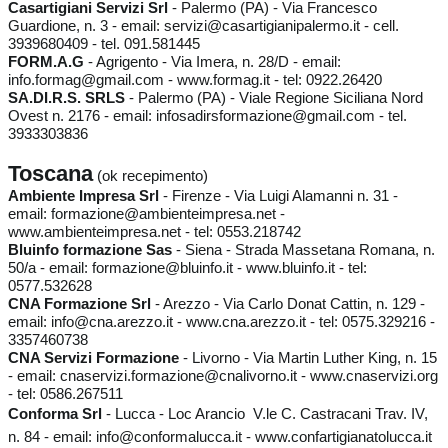
Casartigiani Servizi Srl
- Palermo (PA) - Via Francesco
Guardione, n. 3 - email: servizi@casartigianipalermo.it - cell.
3939680409 - tel. 091.581445
FORM.A.G
- Agrigento - Via Imera, n. 28/D - email:
info.formag@gmail.com - www.formag.it - tel: 0922.26420
SA.DI.R.S. SRLS
- Palermo (PA) - Viale Regione Siciliana Nord
Ovest n. 2176 - email: infosadirsformazione@gmail.com - tel.
3933303836
Toscana
(ok recepimento)
Ambiente Impresa Srl
- Firenze - Via Luigi Alamanni n. 31 -
email: formazione@ambienteimpresa.net -
www.ambienteimpresa.net - tel: 0553.218742
Bluinfo formazione Sas
- Siena - Strada Massetana Romana, n.
50/a - email: formazione@bluinfo.it - www.bluinfo.it - tel:
0577.532628
CNA Formazione Srl
- Arezzo - Via Carlo Donat Cattin, n. 129 -
email: info@cna.arezzo.it - www.cna.arezzo.it - tel: 0575.329216 -
3357460738
CNA Servizi Formazione
- Livorno - Via Martin Luther King, n. 15
- email: cnaservizi.formazione@cnalivorno.it - www.cnaservizi.org
- tel: 0586.267511
Conforma Srl
- Lucca - Loc Arancio  V.le C. Castracani Trav. IV,
n. 84 - email: info@conformalucca.it - www.confartigianatolucca.it