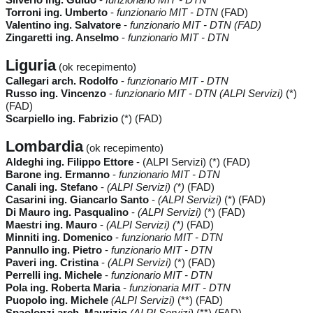
Torroni ing. Umberto
-
funzionario MIT - DTN
(FAD)
Valentino ing. Salvatore
-
funzionario MIT - DTN (FAD)
Zingaretti ing. Anselmo
-
funzionario MIT - DTN
Liguria
(ok recepimento)
Callegari arch. Rodolfo
-
funzionario MIT - DTN
Russo ing. Vincenzo
-
funzionario MIT - DTN
(ALPI Servizi)
(*)
(FAD)
Scarpiello ing. Fabrizio
(*) (FAD)
Lombardia
(ok recepimento)
Aldeghi ing. Filippo Ettore
- (ALPI Servizi) (*) (FAD)
Barone ing. Ermanno
-
funzionario MIT - DTN
Canali ing. Stefano
-
(ALPI Servizi) (*)
(FAD)
Casarini ing. Giancarlo Santo
-
(ALPI Servizi)
(*) (FAD)
Di Mauro ing. Pasqualino
-
(ALPI Servizi)
(*) (FAD)
Maestri ing. Mauro
-
(ALPI Servizi) (*)
(FAD)
Minniti ing. Domenico
-
funzionario MIT - DTN
Pannullo ing. Pietro
-
funzionario MIT - DTN
Paveri ing. Cristina
-
(ALPI Servizi)
(*) (FAD)
Perrelli ing. Michele
-
funzionario MIT - DTN
Pola ing. Roberta Maria
-
funzionaria MIT - DTN
Puopolo ing. Michele
(ALPI Servizi)
(**) (FAD)
Spaolonzi arch. Maurizio
(ALPI Servizi)
(**) (FAD)