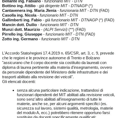
Bellante ing. Fabiano
-
funzionario MIT - DTN
Bottino ing. Attilio
-
già dirigente MIT - DTNAGP
(*)
Cantavenera ing. Maria Jlenia
-
funzionaria MIT - DTN
(FAD)
Casolla ing. Nicola
-
funzionario MIT - DTN
Gallimberti ing. Fabio
-
già funzionario MIT - DTNAGP
(*) (FAD)
Mancin dott. Duilio
-
funzionario MIT - DTN
Munzi dott. Maurizio
-
(ALPI Servizi)
(**) (FAD)
Pirrello ing. Giuseppe
-
funzionario MIT - DTN (FAD)
Zotto ing. Germano
-
funzionario MIT - DTN
L'Accordo Stato/regioni 17.4.2019 n. 65/CSR, art. 3, c. 9, prevede
che le regioni e le province autonome di Trento e Bolzano
"assicurano che il corpo docente sia costituito da laureati con
diploma di laurea pertinente alla materia d'insegnamento, ovvero
da personale dipendente del Ministero delle infrastrutture e dei
trasporti abilitato alla revisione dei veicoli".
Gli elencati docenti:
senza alcuna particolare indicazione, trattandosi di
funzionari dipendenti del MIT abilitati alla revisione veicoli,
sono senz'altro abilitati all'insegnamento di tutte le
materie, anche se, per alcuni argomenti specifici (es.
sicurezza sul lavoro, sistemi qualità, metrologia, materie
del modulo A, ecc.) potrebbero ritenere opportuno farsi
sostituire da docenti specificamente qualificati;