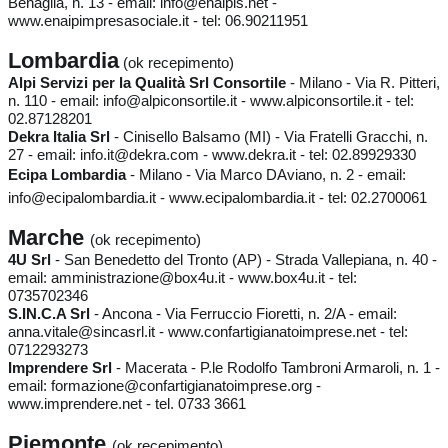
Benaglia, n. 13 - email: info@enaipis.net -
www.enaipimpresasociale.it - tel: 06.90211951
Lombardia
(ok recepimento)
Alpi Servizi per la Qualità Srl Consortile
- Milano - Via R. Pitteri,
n. 110 - email: info@alpiconsortile.it - www.alpiconsortile.it - tel:
02.87128201
Dekra Italia Srl
- Cinisello Balsamo (MI) - Via Fratelli Gracchi, n.
27 - email: info.it@dekra.com - www.dekra.it - tel: 02.89929330
Ecipa Lombardia
- Milano - Via Marco DAviano, n. 2 - email:
info@ecipalombardia.it - www.ecipalombardia.it - tel: 02.2700061
Marche
(ok recepimento)
4U Srl
- San Benedetto del Tronto (AP) - Strada Vallepiana, n. 40 -
email: amministrazione@box4u.it - www.box4u.it - tel:
0735702346
S.IN.C.A Srl
- Ancona - Via Ferruccio Fioretti, n. 2/A - email:
anna.vitale@sincasrl.it - www.confartigianatoimprese.net - tel:
0712293273
Imprendere Srl
- Macerata - P.le Rodolfo Tambroni Armaroli, n. 1 -
email: formazione@confartigianatoimprese.org -
www.imprendere.net - tel. 0733 3661
Piemonte
(ok recepimento)