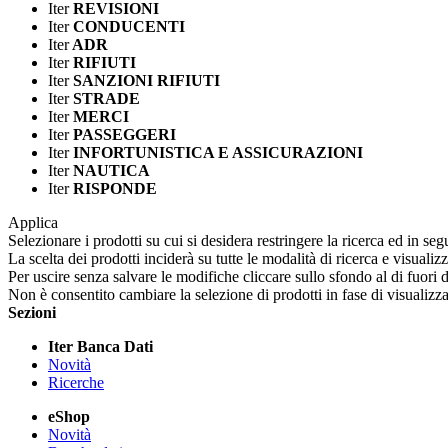
Iter
REVISIONI
Iter
CONDUCENTI
Iter
ADR
Iter
RIFIUTI
Iter
SANZIONI RIFIUTI
Iter
STRADE
Iter
MERCI
Iter
PASSEGGERI
Iter
INFORTUNISTICA E ASSICURAZIONI
Iter
NAUTICA
Iter
RISPONDE
Applica
Selezionare i prodotti su cui si desidera restringere la ricerca ed in seg
La scelta dei prodotti inciderà su tutte le modalità di ricerca e visualiz
Per uscire senza salvare le modifiche cliccare sullo sfondo al di fuori d
Non è consentito cambiare la selezione di prodotti in fase di visualiz
Sezioni
Iter Banca Dati
Novità
Ricerche
eShop
Novità