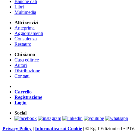
Banche dati
Libri
Multimedia
Altri servizi
Anteprima
Aggiornamenti
Consulenza
Restauro
Chi siamo
Casa editrice
Autori
Distribuzione
Contatti
Carrello
Registrazione
Login
Social
Privacy Policy
|
Informativa sui Cookie
|
© Egaf Edizioni srl • P.