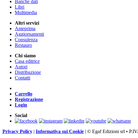
Banche dati
Libri
Multimedia
Altri servizi
Anteprima
Aggiornamenti
Consulenza
Restauro
Chi siamo
Casa editrice
Autori
Distribuzione
Contatti
Carrello
Registrazione
Login
Social
Privacy Policy
|
Informativa sui Cookie
|
© Egaf Edizioni srl • P.