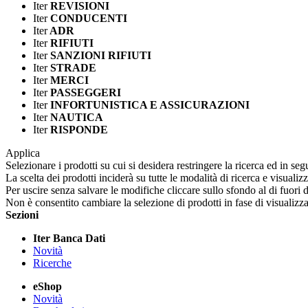
Iter
REVISIONI
Iter
CONDUCENTI
Iter
ADR
Iter
RIFIUTI
Iter
SANZIONI RIFIUTI
Iter
STRADE
Iter
MERCI
Iter
PASSEGGERI
Iter
INFORTUNISTICA E ASSICURAZIONI
Iter
NAUTICA
Iter
RISPONDE
Applica
Selezionare i prodotti su cui si desidera restringere la ricerca ed in seg
La scelta dei prodotti inciderà su tutte le modalità di ricerca e visualiz
Per uscire senza salvare le modifiche cliccare sullo sfondo al di fuori d
Non è consentito cambiare la selezione di prodotti in fase di visualiz
Sezioni
Iter Banca Dati
Novità
Ricerche
eShop
Novità