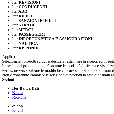
Iter
REVISIONI
Iter
CONDUCENTI
Iter
ADR
Iter
RIFIUTI
Iter
SANZIONI RIFIUTI
Iter
STRADE
Iter
MERCI
Iter
PASSEGGERI
Iter
INFORTUNISTICA E ASSICURAZIONI
Iter
NAUTICA
Iter
RISPONDE
Applica
Selezionare i prodotti su cui si desidera restringere la ricerca ed in seg
La scelta dei prodotti inciderà su tutte le modalità di ricerca e visualiz
Per uscire senza salvare le modifiche cliccare sullo sfondo al di fuori d
Non è consentito cambiare la selezione di prodotti in fase di visualiz
Sezioni
Iter Banca Dati
Novità
Ricerche
eShop
Novità