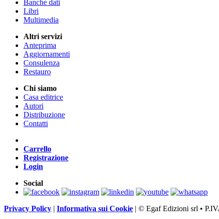
Banche dati
Libri
Multimedia
Altri servizi
Anteprima
Aggiornamenti
Consulenza
Restauro
Chi siamo
Casa editrice
Autori
Distribuzione
Contatti
Carrello
Registrazione
Login
Social
Privacy Policy
|
Informativa sui Cookie
|
© Egaf Edizioni srl • P.