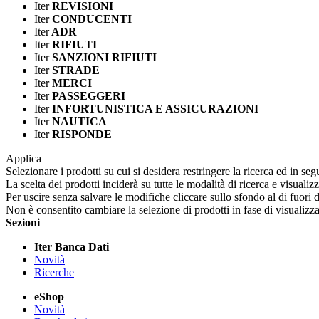
Iter
REVISIONI
Iter
CONDUCENTI
Iter
ADR
Iter
RIFIUTI
Iter
SANZIONI RIFIUTI
Iter
STRADE
Iter
MERCI
Iter
PASSEGGERI
Iter
INFORTUNISTICA E ASSICURAZIONI
Iter
NAUTICA
Iter
RISPONDE
Applica
Selezionare i prodotti su cui si desidera restringere la ricerca ed in seg
La scelta dei prodotti inciderà su tutte le modalità di ricerca e visualiz
Per uscire senza salvare le modifiche cliccare sullo sfondo al di fuori d
Non è consentito cambiare la selezione di prodotti in fase di visualiz
Sezioni
Iter Banca Dati
Novità
Ricerche
eShop
Novità