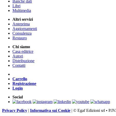
Banche dati
Libri
Multimedia
Altri servizi
Anteprima
Aggiornamenti
Consulenza
Restauro
Chi siamo
Casa editrice
Autori
Distribuzione
Contatti
Carrello
Registrazione
Login
Social
Privacy Policy
|
Informativa sui Cookie
|
© Egaf Edizioni srl • P.