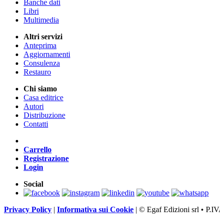
Banche dati
Libri
Multimedia
Altri servizi
Anteprima
Aggiornamenti
Consulenza
Restauro
Chi siamo
Casa editrice
Autori
Distribuzione
Contatti
Carrello
Registrazione
Login
Social
Privacy Policy
|
Informativa sui Cookie
|
© Egaf Edizioni srl • P.