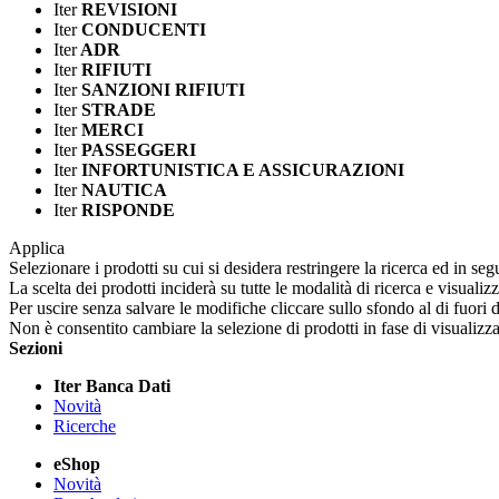
Iter
REVISIONI
Iter
CONDUCENTI
Iter
ADR
Iter
RIFIUTI
Iter
SANZIONI RIFIUTI
Iter
STRADE
Iter
MERCI
Iter
PASSEGGERI
Iter
INFORTUNISTICA E ASSICURAZIONI
Iter
NAUTICA
Iter
RISPONDE
Applica
Selezionare i prodotti su cui si desidera restringere la ricerca ed in seg
La scelta dei prodotti inciderà su tutte le modalità di ricerca e visualiz
Per uscire senza salvare le modifiche cliccare sullo sfondo al di fuori d
Non è consentito cambiare la selezione di prodotti in fase di visualiz
Sezioni
Iter Banca Dati
Novità
Ricerche
eShop
Novità