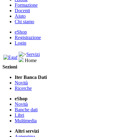
Formazione
Docenti
Aiuto
Chi siamo
eShop
Registrazione
Login
Servizi
Home
Sezioni
Iter Banca Dati
Novità
Ricerche
eShop
Novità
Banche dati
Libri
Multimedia
Altri servizi
Anteprima