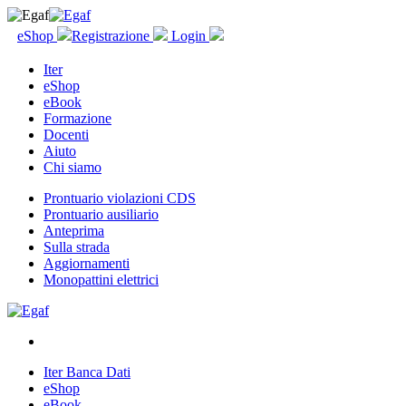
eShop
Registrazione
Login
Iter
eShop
eBook
Formazione
Docenti
Aiuto
Chi siamo
Prontuario violazioni CDS
Prontuario ausiliario
Anteprima
Sulla strada
Aggiornamenti
Monopattini elettrici
Iter Banca Dati
eShop
eBook