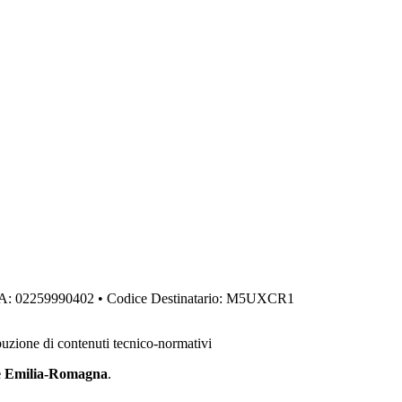
IVA: 02259990402 • Codice Destinatario: M5UXCR1
buzione di contenuti tecnico-normativi
ne Emilia-Romagna
.